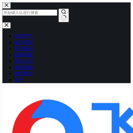
跳
至
内
容
无
结
廿四节气
果
备忘记录
笑话精品
经典转载
浮生小记
美图转载
曾经用过
关于