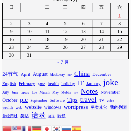
日
一
二
三
四
五
六
1
2
3
4
5
6
7
8
9
10
11
12
13
14
15
16
17
18
19
20
21
22
23
24
25
26
27
28
29
30
31
« 7 月
China
24节气
August
April
December
blackberry
car
joke
IT
February
health
January
English
holiday
game
Notes
November
July
March
June
May
laptop
Mobile
my
live
travel
pic
Tips
October
Software
September
TV
video
wordpress
website
windows
web
我的列表
wealth
另类其它
语录
笑话
转载
曾经用过
谜语